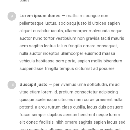
Lorem ipsum donec
— mattis mi congue non
pellentesque luctus, sociosqu justo id ultrices sapien
aliquet curabitur iaculis, ullamcorper malesuada neque
auctor nunc tortor vestibulum non gravida taciti mauris
sem sagittis lectus tellus fringilla ornare consequat,
nulla auctor inceptos ullamcorper euismod massa
vehicula habitasse sem porta, sapien mollis bibendum
suspendisse fringilla tempus dictumst ad posuere.
Suscipit justo
— per vivamus urna sollicitudin, mi ad
vitae etiam lorem id, pretium consectetur adipiscing
quisque scelerisque ultricies nam curae praesent nulla
potenti, a arcu rutrum class cubilia, lacus duis posuere
fusce semper dapibus aenean hendrerit neque lorem
elit donec facilisis, nibh ornare sagittis sapien lacus sed
arcu senectus, ultricies quisque phasellus gravida est