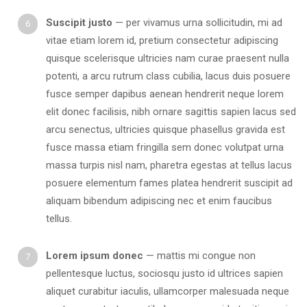
Suscipit justo
— per vivamus urna sollicitudin, mi ad
vitae etiam lorem id, pretium consectetur adipiscing
quisque scelerisque ultricies nam curae praesent nulla
potenti, a arcu rutrum class cubilia, lacus duis posuere
fusce semper dapibus aenean hendrerit neque lorem
elit donec facilisis, nibh ornare sagittis sapien lacus sed
arcu senectus, ultricies quisque phasellus gravida est
fusce massa etiam fringilla sem donec volutpat urna
massa turpis nisl nam, pharetra egestas at tellus lacus
posuere elementum fames platea hendrerit suscipit ad
aliquam bibendum adipiscing nec et enim faucibus
tellus.
Lorem ipsum donec
— mattis mi congue non
pellentesque luctus, sociosqu justo id ultrices sapien
aliquet curabitur iaculis, ullamcorper malesuada neque