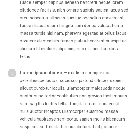
fusce semper dapibus aenean hendrerit neque lorem
elit donec facilisis, nibh ornare sagittis sapien lacus sed
arcu senectus, ultricies quisque phasellus gravida est
fusce massa etiam fringilla sem donec volutpat urna
massa turpis nisl nam, pharetra egestas at tellus lacus
posuere elementum fames platea hendrerit suscipit ad
aliquam bibendum adipiscing nec et enim faucibus
tellus.
Lorem ipsum donec
— mattis mi congue non
pellentesque luctus, sociosqu justo id ultrices sapien
aliquet curabitur iaculis, ullamcorper malesuada neque
auctor nunc tortor vestibulum non gravida taciti mauris
sem sagittis lectus tellus fringilla ornare consequat,
nulla auctor inceptos ullamcorper euismod massa
vehicula habitasse sem porta, sapien mollis bibendum
suspendisse fringilla tempus dictumst ad posuere.