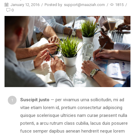
January 12, 2016
/
Posted by
support@maaziah.com
/
1815
/
0
Suscipit justo
— per vivamus urna sollicitudin, mi ad
vitae etiam lorem id, pretium consectetur adipiscing
quisque scelerisque ultricies nam curae praesent nulla
potenti, a arcu rutrum class cubilia, lacus duis posuere
fusce semper dapibus aenean hendrerit neque lorem