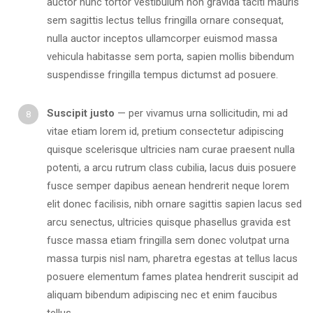
auctor nunc tortor vestibulum non gravida taciti mauris
sem sagittis lectus tellus fringilla ornare consequat,
nulla auctor inceptos ullamcorper euismod massa
vehicula habitasse sem porta, sapien mollis bibendum
suspendisse fringilla tempus dictumst ad posuere.
Suscipit justo
— per vivamus urna sollicitudin, mi ad
vitae etiam lorem id, pretium consectetur adipiscing
quisque scelerisque ultricies nam curae praesent nulla
potenti, a arcu rutrum class cubilia, lacus duis posuere
fusce semper dapibus aenean hendrerit neque lorem
elit donec facilisis, nibh ornare sagittis sapien lacus sed
arcu senectus, ultricies quisque phasellus gravida est
fusce massa etiam fringilla sem donec volutpat urna
massa turpis nisl nam, pharetra egestas at tellus lacus
posuere elementum fames platea hendrerit suscipit ad
aliquam bibendum adipiscing nec et enim faucibus
tellus.