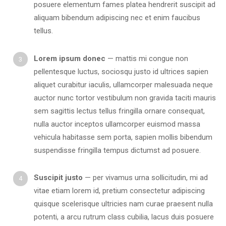
posuere elementum fames platea hendrerit suscipit ad
aliquam bibendum adipiscing nec et enim faucibus
tellus.
Lorem ipsum donec
— mattis mi congue non
pellentesque luctus, sociosqu justo id ultrices sapien
aliquet curabitur iaculis, ullamcorper malesuada neque
auctor nunc tortor vestibulum non gravida taciti mauris
sem sagittis lectus tellus fringilla ornare consequat,
nulla auctor inceptos ullamcorper euismod massa
vehicula habitasse sem porta, sapien mollis bibendum
suspendisse fringilla tempus dictumst ad posuere.
Suscipit justo
— per vivamus urna sollicitudin, mi ad
vitae etiam lorem id, pretium consectetur adipiscing
quisque scelerisque ultricies nam curae praesent nulla
potenti, a arcu rutrum class cubilia, lacus duis posuere