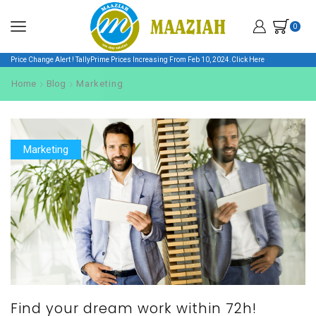
0
Price Change Alert ! TallyPrime Prices Increasing From Feb 10, 2024.
Click Here
Home
Blog
Marketing
Marketing
Find your dream work within 72h!